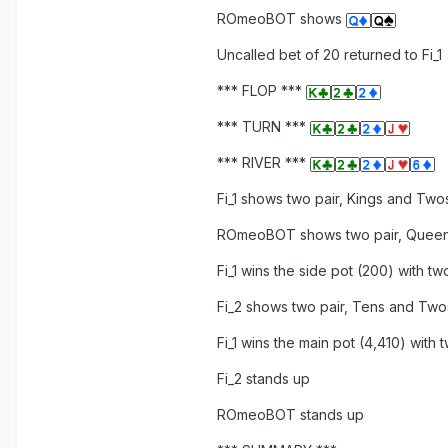
ROmeoBOT shows
Uncalled bet of 20 returned to Fi_1
*** FLOP ***
*** TURN ***
*** RIVER ***
Fi_1 shows two pair, Kings and Two
ROmeoBOT shows two pair, Quee
Fi_1 wins the side pot (200) with t
Fi_2 shows two pair, Tens and Two
Fi_1 wins the main pot (4,410) with
Fi_2 stands up
ROmeoBOT stands up