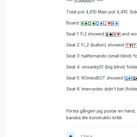
*** SUMMARY ***
Total pot 4,610 Main pot 4,410. Sid
Board:
Seat 1: Fi_1 showed
and won
Seat 2: Fi_2 (button) showed
Seat 3: hailfernando (small blind) 
Seat 4: vinsanity01 (big blind) fol
Seat 5: ROmeoBOT showed
Seat 6: lmercedes didn't bet (fold
Första gången jag postar en hand, 
kanske lite konstruktiv kritik.
Citera