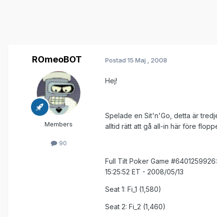
ROmeoBOT
Postad
15 Maj , 2008
Hej!
Spelade en Sit'n'Go, detta är tred
Members
alltid rätt att gå all-in här före flo
90
Full Tilt Poker Game #6401259926: 
15:25:52 ET - 2008/05/13
Seat 1: Fi_1 (1,580)
Seat 2: Fi_2 (1,460)