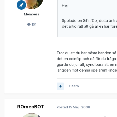
Hej!
Members
Spelade en Sit'n'Go, detta är t
151
det alltid rätt att gå all-in här f
Tror du att du har bästa handen så ä
det en coinflip och då får du fråga d
gjorde du ju rätt, synd bara att en
längden mot denna spelaren! (inge
Citera
ROmeoBOT
Postad
15 Maj , 2008