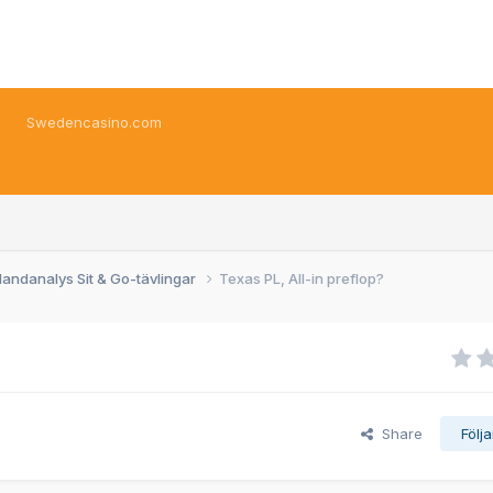
Swedencasino.com
andanalys Sit & Go-tävlingar
Texas PL, All-in preflop?
Share
Följ