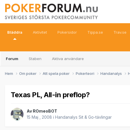
Bläddra
Aktivitet
Pokersidor
Tippa.se
Trav.se
Forum
Staben
Aktiva användare
Hem
Om poker
Att spela poker
Pokerteori
Handanalys
H
Texas PL, All-in preflop?
Av
ROmeoBOT
15 Maj , 2008
i
Handanalys Sit & Go-tävlingar