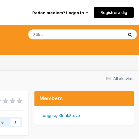
Registrera dig
Redan medlem? Logga in
All aktivitet
Members
Longple
KlonkSteve
are
1