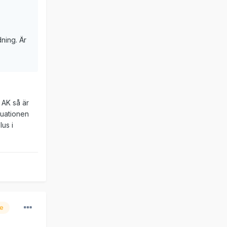
ning. Är
 AK så är
ituationen
lus i
re