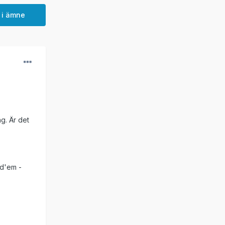
 i ämne
g. Är det
ld'em -