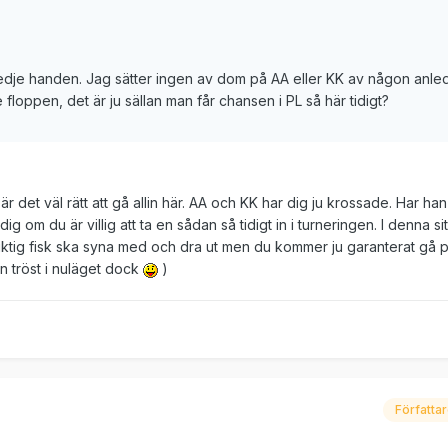
redje handen. Jag sätter ingen av dom på AA eller KK av någon anled
öre floppen, det är ju sällan man får chansen i PL så här tidigt?
r det väl rätt att gå allin här. AA och KK har dig ju krossade. Har han
ig om du är villig att ta en sådan så tidigt in i turneringen. I denna s
 riktig fisk ska syna med och dra ut men du kommer ju garanterat gå p
n tröst i nuläget dock
)
Författa