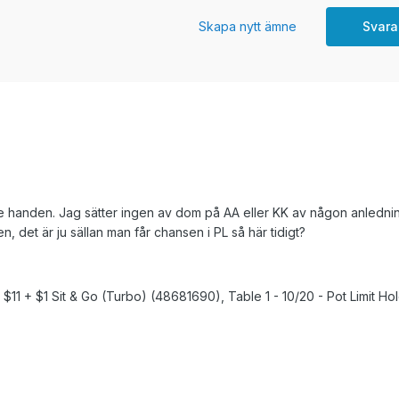
Skapa nytt ämne
Svara
je handen. Jag sätter ingen av dom på AA eller KK av någon anlednin
ppen, det är ju sällan man får chansen i PL så här tidigt?
$11 + $1 Sit & Go (Turbo) (48681690), Table 1 - 10/20 - Pot Limit Ho