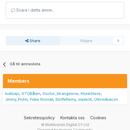
Svara i detta ämne...
Share
Följare
0
Gå till ämneslista
Members
kukbajs
GTOBåten
Doctor_Strangelove
KlonkSteve
Jimmy_Pistol
Folke Rosvall
StoffeRemy
slasknit
Otbredbacon
Sekretesspolicy
Kontakta oss
Cookies
© Multibrands Digital CY Ltd
Powered by Invision Community