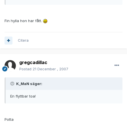
Fin hylla hon har fått.
Citera
gregcadillac
Postad
21 December , 2007
K_MaN säger:
En flyttbar toa!
Potta