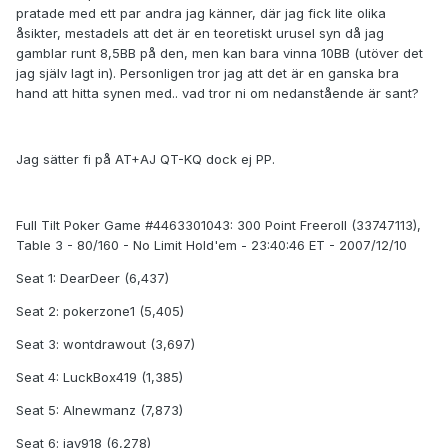
pratade med ett par andra jag känner, där jag fick lite olika
åsikter, mestadels att det är en teoretiskt urusel syn då jag
gamblar runt 8,5BB på den, men kan bara vinna 10BB (utöver det
jag själv lagt in). Personligen tror jag att det är en ganska bra
hand att hitta synen med.. vad tror ni om nedanstående är sant?
Jag sätter fi på AT+AJ QT-KQ dock ej PP.
Full Tilt Poker Game #4463301043: 300 Point Freeroll (33747113),
Table 3 - 80/160 - No Limit Hold'em - 23:40:46 ET - 2007/12/10
Seat 1: DearDeer (6,437)
Seat 2: pokerzone1 (5,405)
Seat 3: wontdrawout (3,697)
Seat 4: LuckBox419 (1,385)
Seat 5: Alnewmanz (7,873)
Seat 6: jay918 (6,278)