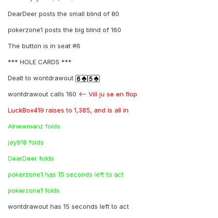
DearDeer posts the small blind of 80
pokerzone1 posts the big blind of 160
The button is in seat #6
*** HOLE CARDS ***
Dealt to wontdrawout
wontdrawout calls 160
<-- Vill ju se en flop
LuckBox419 raises to 1,385, and is all in
Alnewmanz folds
jay918 folds
DearDeer folds
pokerzone1 has 15 seconds left to act
pokerzone1 folds
wontdrawout has 15 seconds left to act