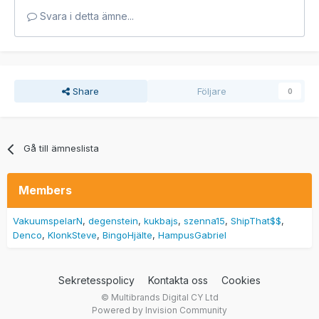
Svara i detta ämne...
Share
Följare
0
Gå till ämneslista
Members
VakuumspelarN
degenstein
kukbajs
szenna15
ShipThat$$
Denco
KlonkSteve
BingoHjälte
HampusGabriel
Sekretesspolicy
Kontakta oss
Cookies
© Multibrands Digital CY Ltd
Powered by Invision Community