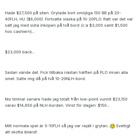
Hade $27,500 på siten. Grytade bort omöjliga 150 BB på 20-
40FLH, HU ($6,000). Fortsatte slaska på 10-20PLO. Rätt var det var
satt jag med sista inköpen på två bord (c:a $3,000 samt $1,500
hos cashiern)...
$23,000 back...
Sedan vände det. Fick tillbaka nästan hälften på PLO innan alla
smet. Satte mig då på två 10-20NLH-bord.
Nio timmar senare hade jag totalt från low-point vunnit $23,150
varav $14,650 på NLH-borden. Vinst för dagen: $150...
Mitt normala spel är 5-10FLH så jag var rejält i grytan...
Svettigt
att skotta ibland!