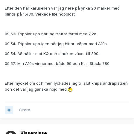
Efter den här karusellen var jag nere på ynka 20 marker med
blinds på 15/30. Verkade lite hopplöst.
09:53: Tripplar upp när jag träffar fyrtal med 7,2o.
09:54: Tripplar upp igen när jag hittar tvåpar med A10s.
09:54: A8 håller mot KQ och stacken växer till 390.
09:57: Min A10s vinner mot både 99 och KJs. Stack: 780.
Efter mycket om och men lyckades jag till slut knipa andraplatsen
och det var jag ganska nöjd med
.
Citera
Kissemisse