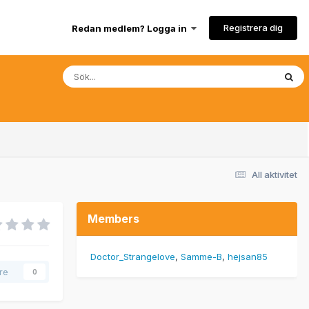
Registrera dig
Redan medlem? Logga in
All aktivitet
Members
Doctor_Strangelove
Samme-B
hejsan85
are
0