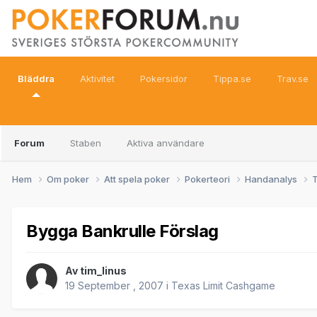
Bläddra
Aktivitet
Pokersidor
Tippa.se
Trav.se
Forum
Staben
Aktiva användare
Hem
Om poker
Att spela poker
Pokerteori
Handanalys
Bygga Bankrulle Förslag
Av
tim_linus
19 September , 2007
i
Texas Limit Cashgame