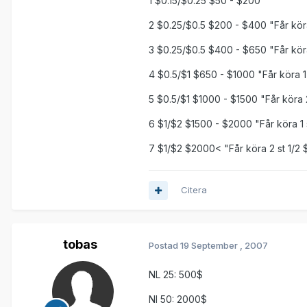
1 $0.15/$0.25 $50 - $200
2 $0.25/$0.5 $200 - $400 "Får köra
3 $0.25/$0.5 $400 - $650 "Får köra
4 $0.5/$1 $650 - $1000 "Får köra 1 
5 $0.5/$1 $1000 - $1500 "Får köra 
6 $1/$2 $1500 - $2000 "Får köra 1 s
7 $1/$2 $2000< "Får köra 2 st 1/2 
Citera
tobas
Postad
19 September , 2007
NL 25: 500$
Nl 50: 2000$