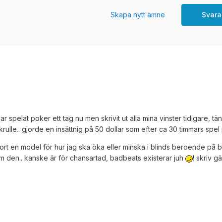
Skapa nytt ämne
Svara
ar spelat poker ett tag nu men skrivit ut alla mina vinster tidigare, tä
krulle.. gjorde en insättnig på 50 dollar som efter ca 30 timmars spel
 gjort en model för hur jag ska öka eller minska i blinds beroende på 
om den.. kanske är för chansartad, badbeats existerar juh
! skriv g