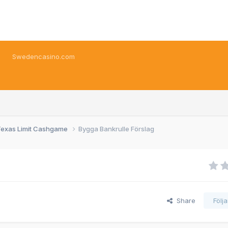
Swedencasino.com
Texas Limit Cashgame
Bygga Bankrulle Förslag
Share
Följ