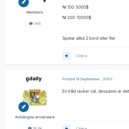
Nl 100: 5000$
Members
Nl 200: 10000$
345
Spelar alltid 2 bord eller fler
Citera
gdaily
Postad
19 September , 2007
En tråd räcker väl, dessutom är det 
Avstängda användare
18,6k
Citera