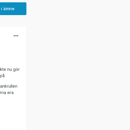
 i ämne
nkte nu gör
 på
bankrullen
ärna era