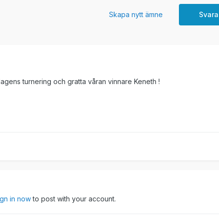
Skapa nytt ämne
Svara
rdagens turnering och gratta våran vinnare Keneth !
ign in now
to post with your account.