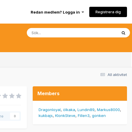
Registrera dig
Redan medlem? Logga in
All aktivitet
Members
Dragonloyal
ölkaka
Lundin89
Markus8000
kukbajs
KlonkSteve
Fillen3
gonken
are
0