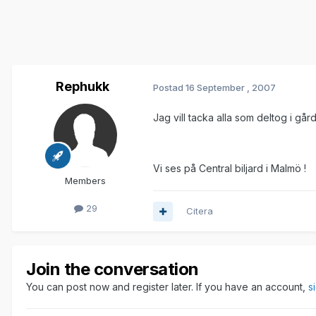
Rephukk
Postad
16 September , 2007
Jag vill tacka alla som deltog i gå
Vi ses på Central biljard i Malmö !
Members
29
Citera
Join the conversation
You can post now and register later. If you have an account,
s