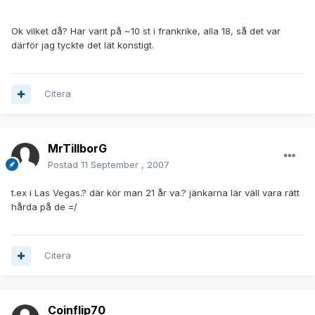
Ok vilket då? Har varit på ~10 st i frankrike, alla 18, så det var
därför jag tyckte det lät konstigt.
Citera
MrTillborG
Postad
11 September , 2007
t.ex i Las Vegas.? där kör man 21 år va.? jänkarna lär väll vara rätt
hårda på de =/
Citera
Coinflip70