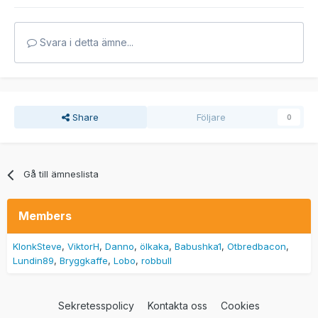
Svara i detta ämne...
Share
Följare
0
Gå till ämneslista
Members
KlonkSteve
ViktorH
Danno
ölkaka
Babushka1
Otbredbacon
Lundin89
Bryggkaffe
Lobo
robbull
Sekretesspolicy
Kontakta oss
Cookies