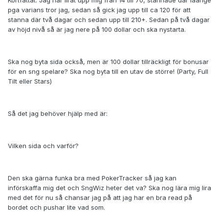
Kortfattat: Jag har lirat upp mig från 14 till 70, stannade där läänge
pga varians tror jag, sedan så gick jag upp till ca 120 för att
stanna där två dagar och sedan upp till 210+. Sedan på två dagar
av höjd nivå så är jag nere på 100 dollar och ska nystarta.
Ska nog byta sida också, men är 100 dollar tillräckligt för bonusar
för en sng spelare? Ska nog byta till en utav de större! (Party, Full
Tilt eller Stars)
Så det jag behöver hjälp med är:
Vilken sida och varför?
Den ska gärna funka bra med PokerTracker så jag kan
införskaffa mig det och SngWiz heter det va? Ska nog lära mig lira
med det för nu så chansar jag på att jag har en bra read på
bordet och pushar lite vad som.