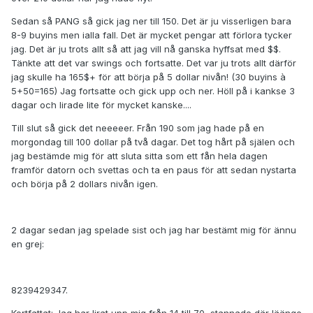
Sedan så PANG så gick jag ner till 150. Det är ju visserligen bara
8-9 buyins men ialla fall. Det är mycket pengar att förlora tycker
jag. Det är ju trots allt så att jag vill nå ganska hyffsat med $$.
Tänkte att det var swings och fortsatte. Det var ju trots allt därför
jag skulle ha 165$+ för att börja på 5 dollar nivån! (30 buyins à
5+50=165) Jag fortsatte och gick upp och ner. Höll på i kankse 3
dagar och lirade lite för mycket kanske....
Till slut så gick det neeeeer. Från 190 som jag hade på en
morgondag till 100 dollar på två dagar. Det tog hårt på själen och
jag bestämde mig för att sluta sitta som ett fån hela dagen
framför datorn och svettas och ta en paus för att sedan nystarta
och börja på 2 dollars nivån igen.
2 dagar sedan jag spelade sist och jag har bestämt mig för ännu
en grej:
8239429347.