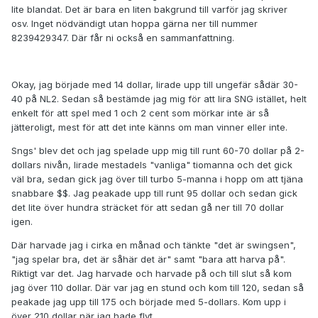
lite blandat. Det är bara en liten bakgrund till varför jag skriver
osv. Inget nödvändigt utan hoppa gärna ner till nummer
8239429347. Där får ni också en sammanfattning.
Okay, jag började med 14 dollar, lirade upp till ungefär sådär 30-
40 på NL2. Sedan så bestämde jag mig för att lira SNG istället, helt
enkelt för att spel med 1 och 2 cent som mörkar inte är så
jätteroligt, mest för att det inte känns om man vinner eller inte.
Sngs' blev det och jag spelade upp mig till runt 60-70 dollar på 2-
dollars nivån, lirade mestadels "vanliga" tiomanna och det gick
väl bra, sedan gick jag över till turbo 5-manna i hopp om att tjäna
snabbare $$. Jag peakade upp till runt 95 dollar och sedan gick
det lite över hundra sträcket för att sedan gå ner till 70 dollar
igen.
Där harvade jag i cirka en månad och tänkte "det är swingsen",
"jag spelar bra, det är såhär det är" samt "bara att harva på".
Riktigt var det. Jag harvade och harvade på och till slut så kom
jag över 110 dollar. Där var jag en stund och kom till 120, sedan så
peakade jag upp till 175 och började med 5-dollars. Kom upp i
över 210 dollar när jag hade flyt.