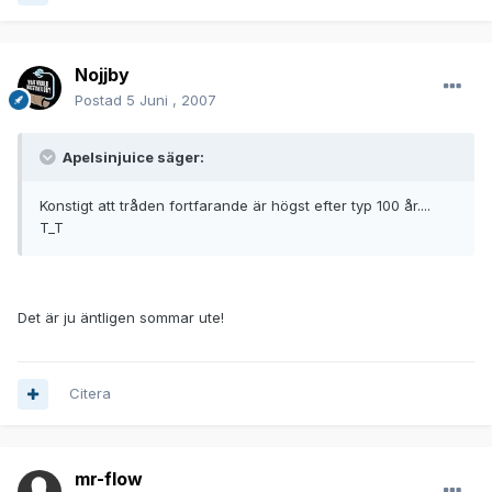
Nojjby
Postad
5 Juni , 2007
Apelsinjuice säger:
Konstigt att tråden fortfarande är högst efter typ 100 år....
T_T
Det är ju äntligen sommar ute!
Citera
mr-flow