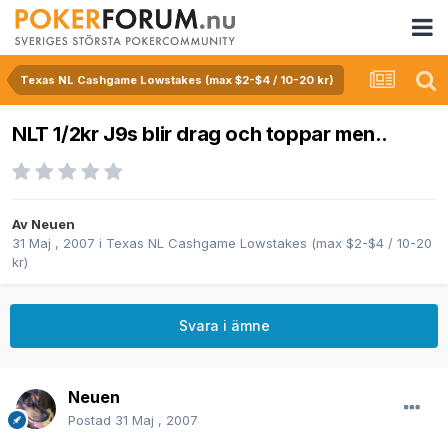
Texas NL Cashgame Lowstakes (max $2-$4 / 10-20 kr)
NLT 1/2kr J9s blir drag och toppar men..
Av
Neuen
31 Maj , 2007
i
Texas NL Cashgame Lowstakes (max $2-$4 / 10-20
kr)
Svara i ämne
Neuen
Postad
31 Maj , 2007