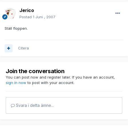
Jerico
Postad
1 Juni , 2007
Ställ floppen.
Citera
Join the conversation
You can post now and register later. If you have an account,
sign in now
to post with your account.
Svara i detta ämne...