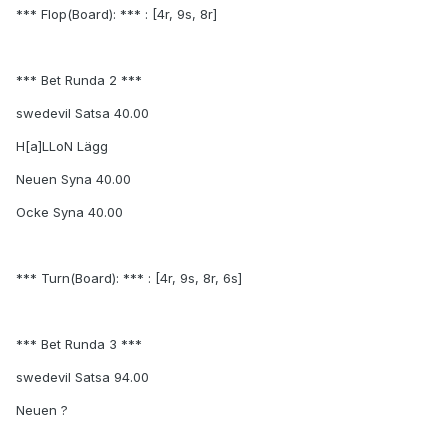
*** Flop(Board): *** : [4r, 9s, 8r]
*** Bet Runda 2 ***
swedevil Satsa 40.00
H[a]LLoN Lägg
Neuen Syna 40.00
Ocke Syna 40.00
*** Turn(Board): *** : [4r, 9s, 8r, 6s]
*** Bet Runda 3 ***
swedevil Satsa 94.00
Neuen ?