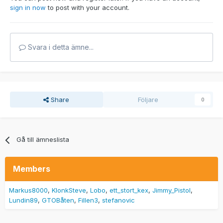
sign in now
to post with your account.
Svara i detta ämne...
Share
Följare
0
Gå till ämneslista
Members
Markus8000
KlonkSteve
Lobo
ett_stort_kex
Jimmy_Pistol
Lundin89
GTOBåten
Fillen3
stefanovic