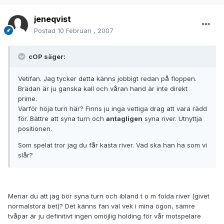
jeneqvist
Postad
10 Februari , 2007
cOP säger:
Vetifan. Jag tycker detta känns jobbigt redan på floppen.
Brädan är ju ganska kall och våran hand är inte direkt
prime.
Varför höja turn här? Finns ju inga vettiga drag att vara rädd
för. Bättre att syna turn och
antagligen
syna river. Utnyttja
positionen.
Som spelat tror jag du får kasta river. Vad ska han ha som vi
slår?
Menar du att jag bör syna turn och ibland t o m folda river (givet
normalstora bet)? Det känns fan väl vek i mina ögon, sämre
tvåpar är ju definitivt ingen omöjlig holding för vår motspelare