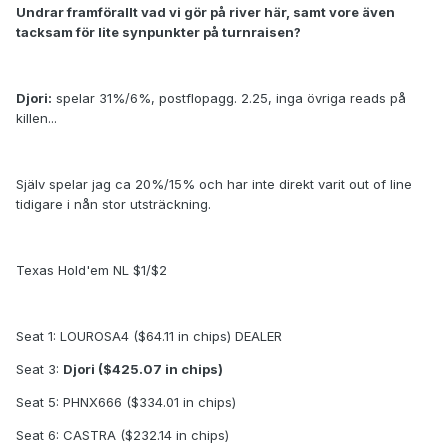
Undrar framförallt vad vi gör på river här, samt vore även
tacksam för lite synpunkter på turnraisen?
Djori:
spelar 31%/6%, postflopagg. 2.25, inga övriga reads på
killen...
Själv spelar jag ca 20%/15% och har inte direkt varit out of line
tidigare i nån stor utsträckning.
Texas Hold'em NL $1/$2
Seat 1: LOUROSA4 ($64.11 in chips) DEALER
Seat 3:
Djori ($425.07 in chips)
Seat 5: PHNX666 ($334.01 in chips)
Seat 6: CASTRA ($232.14 in chips)