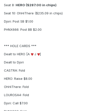
Seat 8:
HERO ($287.00 in chips)
Seat 10: OhHiThere ($235.09 in chips)
Djori: Post SB $1.00
PHNX666: Post BB $2.00
*** HOLE CARDS ***
Dealt to HERO [A
J
]
Dealt to Djori
CASTRA: Fold
HERO: Raise $8.00
OhHiThere: Fold
LOUROSA4: Fold
Djori: Call $7.00