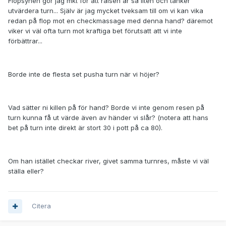
Flopsynen gör jag mkt för att raisen är så liten och tänker
utvärdera turn... Själv är jag mycket tveksam till om vi kan vika
redan på flop mot en checkmassage med denna hand? däremot
viker vi väl ofta turn mot kraftiga bet förutsatt att vi inte
förbättrar...
Borde inte de flesta set pusha turn när vi höjer?
Vad sätter ni killen på för hand? Borde vi inte genom resen på
turn kunna få ut värde även av händer vi slår? (notera att hans
bet på turn inte direkt är stort 30 i pott på ca 80).
Om han istället checkar river, givet samma turnres, måste vi väl
ställa eller?
Citera