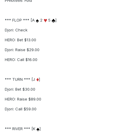
PHNX666: Fold
*** FLOP *** [A
2
5
]
Djori: Check
HERO: Bet $13.00
Djori: Raise $29.00
HERO: Call $16.00
*** TURN *** [J
]
Djori: Bet $30.00
HERO: Raise $89.00
Djori: Call $59.00
*** RIVER *** [K
]