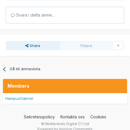
Svara i detta ämne...
Share
Följare
0
Gå till ämneslista
Members
HampusGabriel
Sekretesspolicy
Kontakta oss
Cookies
© Multibrands Digital CY Ltd
Powered by Invision Community