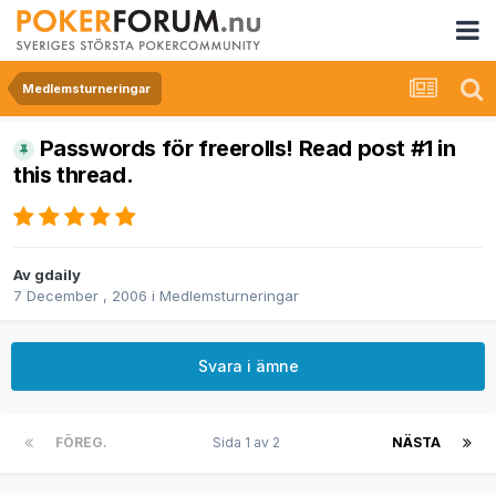
Medlemsturneringar
Passwords för freerolls! Read post #1 in
this thread.
Av
gdaily
7 December , 2006
i
Medlemsturneringar
Svara i ämne
FÖREG.
Sida 1 av 2
NÄSTA