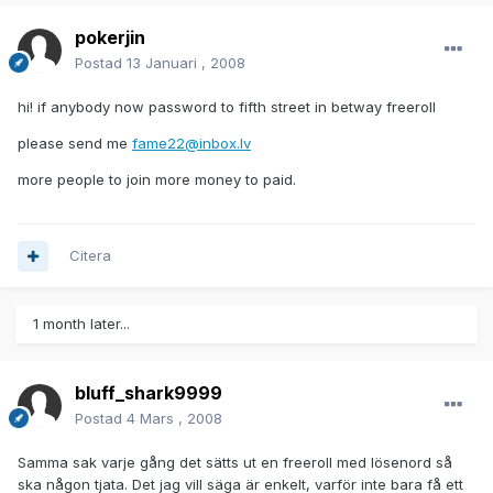
pokerjin
Postad
13 Januari , 2008
hi! if anybody now password to fifth street in betway freeroll
please send me
fame22@inbox.lv
more people to join more money to paid.
Citera
1 month later...
bluff_shark9999
Postad
4 Mars , 2008
Samma sak varje gång det sätts ut en freeroll med lösenord så
ska någon tjata. Det jag vill säga är enkelt, varför inte bara få ett