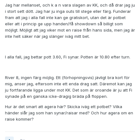
Jag har mellanset, och k a n vara slagen av KK, och då drar jag ju
i stort sett dött. Jag har ju inga outs till stege eller färg. Funderar
fram att jag i alla fall inte kan ge gratiskort, utan det är potbet
eller att i princip ge upp handen/få showdown så billigt som
möjligt. Möjligt att jag viker mot en raise från hans sida, men jag är
inte helt säker när jag slänger iväg mitt bet.
I alla fall, jag bettar pott 3.60, Fi synar. Potten är 10.80 efter turn.
River 8, ingen färg möjlig. Ett (förhopningsvis) jävligt bra kort för
mig, anser jag, eftersom inte ett enda drag satt. Däremot kan jag
ju fortfarande ligga under mot KK. Det som är oroande är ju att Fi
synade på en ganska icke-dragig bräda på floppen.
Hur är det smart att agera här? Skicka iväg ett potbet? Vilka
händer slår jag som han synar/raisar med? Och hur agera om en
raise kommer?