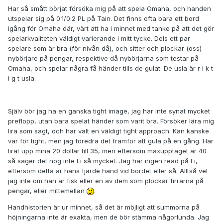
Har så smått börjat försöka mig på att spela Omaha, och handen
utspelar sig på 0.1/0.2 PL på Tain. Det finns ofta bara ett bord
igång för Omaha där, värt att ha i minnet med tanke på att det gör
spelarkvaliteten väldigt varierande i mitt tycke. Dels ett par
spelare som är bra (för nivån då), och sitter och plockar (oss)
nybörjare på pengar, respektive då nybörjarna som testar på
Omaha, och spelar några få händer tills de gulat. De usla är r i k t
i g t usla.
Själv bör jag ha en ganska tight image, jag har inte synat mycket
preflopp, utan bara spelat händer som varit bra. Försöker lära mig
lira som sagt, och har valt en väldigt tight approach. Kan kanske
var för tight, men jag föredra det framför att gula på en gång. Har
lirat upp mina 20 dollar till 35, men eftersom maxupptaget är 40
så säger det nog inte Fi så mycket. Jag har ingen read på Fi,
eftersom detta är hans fjärde hand vid bordet eller så. Alltså vet
jag inte om han är fisk eller en av dem som plockar firrarna på
pengar, eller mittemellan
.
Handhistorien är ur minnet, så det är möjligt att summorna på
höjningarna inte är exakta, men de bör stämma någorlunda. Jag