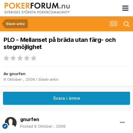
Slask-arkiv
PLO - Mellanset på bräda utan färg- och
stegmöjlighet
Av
gnurfen
9 Oktober , 2006
i
Slask-arkiv
Svara i ämne
gnurfen
Postad
9 Oktober , 2006