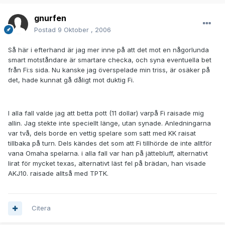
gnurfen
Postad
9 Oktober , 2006
Så här i efterhand är jag mer inne på att det mot en någorlunda
smart motståndare är smartare checka, och syna eventuella bet
från Fi:s sida. Nu kanske jag överspelade min triss, är osäker på
det, hade kunnat gå dåligt mot duktig Fi.
I alla fall valde jag att betta pott (11 dollar) varpå Fi raisade mig
allin. Jag stekte inte speciellt länge, utan synade. Anledningarna
var två, dels borde en vettig spelare som satt med KK raisat
tillbaka på turn. Dels kändes det som att Fi tillhörde de inte alltför
vana Omaha spelarna. i alla fall var han på jättebluff, alternativt
lirat för mycket texas, alternativt läst fel på brädan, han visade
AKJ10. raisade alltså med TPTK.
Citera