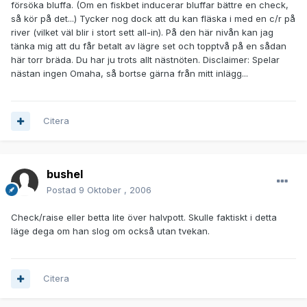
försöka bluffa. (Om en fiskbet inducerar bluffar bättre en check,
så kör på det...) Tycker nog dock att du kan fläska i med en c/r på
river (vilket väl blir i stort sett all-in). På den här nivån kan jag
tänka mig att du får betalt av lägre set och topptvå på en sådan
här torr bräda. Du har ju trots allt nästnöten. Disclaimer: Spelar
nästan ingen Omaha, så bortse gärna från mitt inlägg...
Citera
bushel
Postad
9 Oktober , 2006
Check/raise eller betta lite över halvpott. Skulle faktiskt i detta
läge dega om han slog om också utan tvekan.
Citera