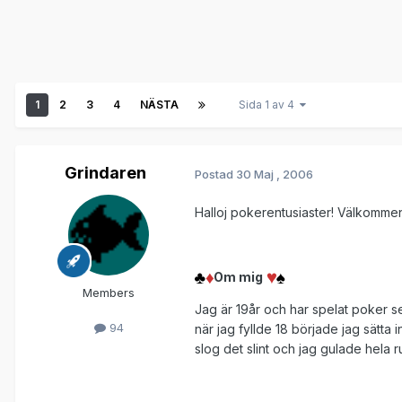
1
2
3
4
NÄSTA
Sida 1 av 4
Grindaren
Postad
30 Maj , 2006
Halloj pokerentusiaster! Välkommen 
Om mig
Members
Jag är 19år och har spelat poker se
94
när jag fyllde 18 började jag sätta
slog det slint och jag gulade hela ru