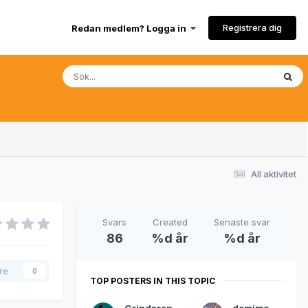
Registrera dig
Redan medlem? Logga in
All aktivitet
Svars
Created
Senaste svar
86
%d år
%d år
are
0
TOP POSTERS IN THIS TOPIC
Grindaren
demimonde