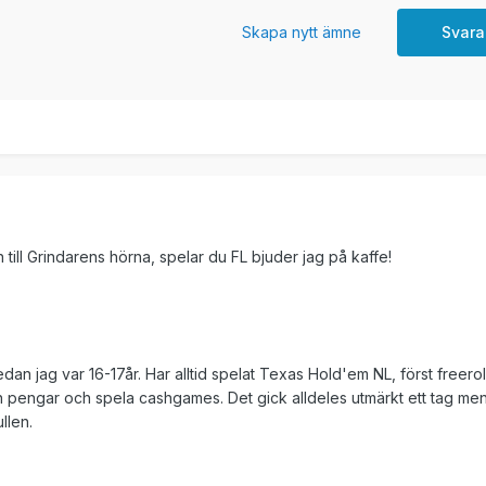
Skapa nytt ämne
Svara
till Grindarens hörna, spelar du FL bjuder jag på kaffe!
dan jag var 16-17år. Har alltid spelat Texas Hold'em NL, först freero
 in pengar och spela cashgames. Det gick alldeles utmärkt ett tag m
llen.