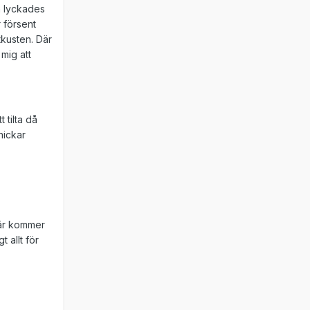
h lyckades
 försent
tkusten. Där
mig att
 tilta då
nickar
 Här kommer
 allt för