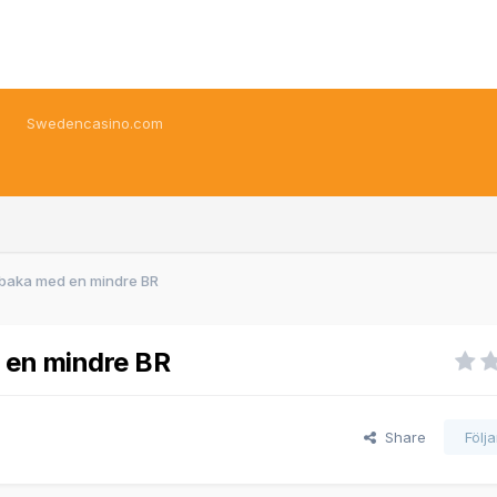
Swedencasino.com
llbaka med en mindre BR
d en mindre BR
Share
Följ