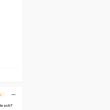
re
åde och?