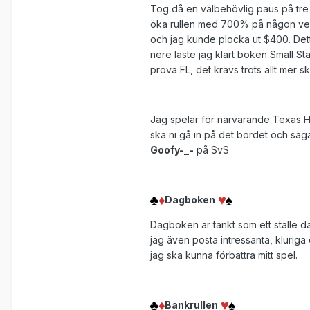
Tog då en välbehövlig paus på tre
öka rullen med 700% på någon vecka
och jag kunde plocka ut $400. Dett
nere läste jag klart boken Small S
pröva FL, det krävs trots allt mer ski
Jag spelar för närvarande Texas Ho
ska ni gå in på det bordet och säg
Goofy-_-
på SvS
Dagboken
Dagboken är tänkt som ett ställe dä
jag även posta intressanta, kluriga 
jag ska kunna förbättra mitt spel.
Bankrullen