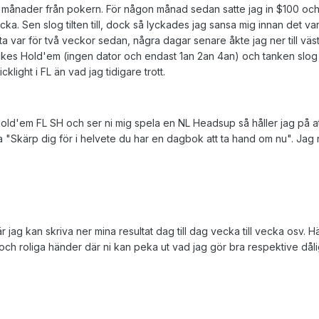
 månader från pokern. För någon månad sedan satte jag in $100 oc
. Sen slog tilten till, dock så lyckades jag sansa mig innan det var
a var för två veckor sedan, några dagar senare åkte jag ner till väs
takes Hold'em (ingen dator och endast 1an 2an 4an) och tanken slog 
cklight i FL än vad jag tidigare trott.
ld'em FL SH och ser ni mig spela en NL Headsup så håller jag på att
a "Skärp dig för i helvete du har en dagbok att ta hand om nu". Jag 
r jag kan skriva ner mina resultat dag till dag vecka till vecka osv.
och roliga händer där ni kan peka ut vad jag gör bra respektive dåligt