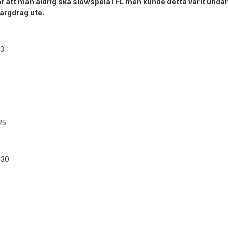
 är att man aldrig ska slowspela i FL men kunde detta varit und
färgdrag ute.
 3
25
.30