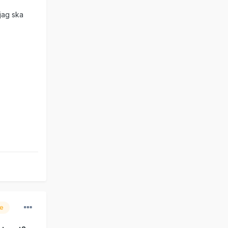
jag ska
re