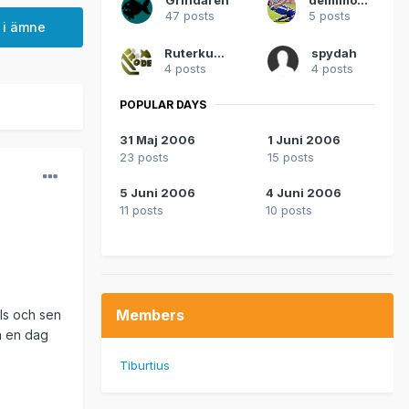
47 posts
5 posts
 i ämne
Ruterkung
spydah
4 posts
4 posts
POPULAR DAYS
31 Maj 2006
1 Juni 2006
23 posts
15 posts
5 Juni 2006
4 Juni 2006
11 posts
10 posts
Members
lls och sen
en en dag
Tiburtius