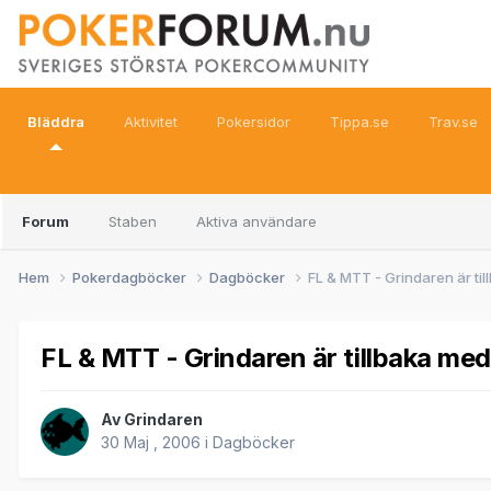
Bläddra
Aktivitet
Pokersidor
Tippa.se
Trav.se
Forum
Staben
Aktiva användare
Hem
Pokerdagböcker
Dagböcker
FL & MTT - Grindaren är ti
FL & MTT - Grindaren är tillbaka me
Av
Grindaren
30 Maj , 2006
i
Dagböcker