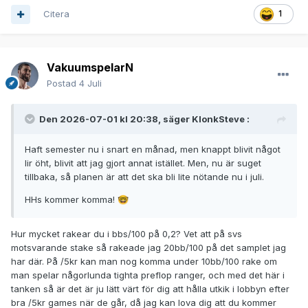
Citera
1
VakuumspelarN
Postad
4 Juli
Den 2026-07-01 kl 20:38, säger
KlonkSteve
:
Haft semester nu i snart en månad, men knappt blivit något
lir öht, blivit att jag gjort annat istället. Men, nu är suget
tillbaka, så planen är att det ska bli lite nötande nu i juli.
HHs kommer komma!
🤓
Hur mycket rakear du i bbs/100 på 0,2? Vet att på svs
motsvarande stake så rakeade jag 20bb/100 på det samplet jag
har där. På /5kr kan man nog komma under 10bb/100 rake om
man spelar någorlunda tighta preflop ranger, och med det här i
tanken så är det är ju lätt värt för dig att hålla utkik i lobbyn efter
bra /5kr games när de går, då jag kan lova dig att du kommer