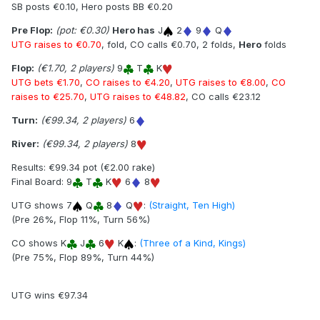
SB posts €0.10, Hero posts BB €0.20
Pre Flop:
(pot: €0.30)
Hero has
J
2
9
Q
UTG raises to €0.70
, fold, CO calls €0.70, 2 folds,
Hero
folds
Flop:
(€1.70, 2 players)
9
T
K
UTG bets €1.70
,
CO raises to €4.20
,
UTG raises to €8.00
,
CO
raises to €25.70
,
UTG raises to €48.82
, CO calls €23.12
Turn:
(€99.34, 2 players)
6
River:
(€99.34, 2 players)
8
Results: €99.34 pot (€2.00 rake)
Final Board: 9
T
K
6
8
UTG shows 7
Q
8
Q
:
(Straight, Ten High)
(Pre 26%, Flop 11%, Turn 56%)
CO shows K
J
6
K
:
(Three of a Kind, Kings)
(Pre 75%, Flop 89%, Turn 44%)
UTG wins €97.34