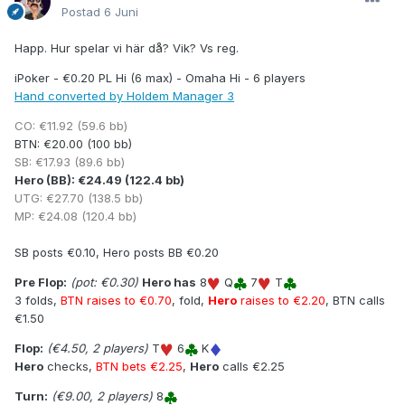
Postad
6 Juni
Happ. Hur spelar vi här då? Vik? Vs reg.
iPoker - €0.20 PL Hi (6 max) - Omaha Hi - 6 players
Hand converted by Holdem Manager 3
CO: €11.92 (59.6 bb)
BTN: €20.00 (100 bb)
SB: €17.93 (89.6 bb)
Hero (BB): €24.49 (122.4 bb)
UTG: €27.70 (138.5 bb)
MP: €24.08 (120.4 bb)
SB posts €0.10, Hero posts BB €0.20
Pre Flop:
(pot: €0.30)
Hero has
8
Q
7
T
3 folds,
BTN raises to €0.70
, fold,
Hero
raises to €2.20
, BTN calls
€1.50
Flop:
(€4.50, 2 players)
T
6
K
Hero
checks,
BTN bets €2.25
,
Hero
calls €2.25
Turn:
(€9.00, 2 players)
8