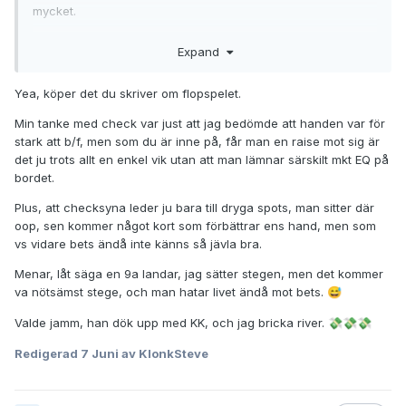
mycket.
Expand
Yea, köper det du skriver om flopspelet.
Min tanke med check var just att jag bedömde att handen var för
stark att b/f, men som du är inne på, får man en raise mot sig är
det ju trots allt en enkel vik utan att man lämnar särskilt mkt EQ på
bordet.
Plus, att checksyna leder ju bara till dryga spots, man sitter där
oop, sen kommer något kort som förbättrar ens hand, men som
vs vidare bets ändå inte känns så jävla bra.
Menar, låt säga en 9a landar, jag sätter stegen, men det kommer
va nötsämst stege, och man hatar livet ändå mot bets.
😅
Valde jamm, han dök upp med KK, och jag bricka river.
💸
💸
💸
Redigerad
7 Juni
av KlonkSteve