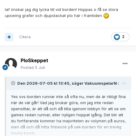
Iaf önskar jag dig lycka till vid borden! Hoppas o få se stora
upswing grafer och djupstackat plo här i framtiden
Citera
2
PloSkeppet
Postad
5 Juli
Den 2026-07-05 kl 13:45, säger
VakuumspelarN
:
Yes svs-borden runnar inte så ofta nu, men de är riktigt fina
när de väl går! Vad jag brukar göra, om jag inte redan
opensittar, är att då och då titta igenom lobbyn för att se om
games redan runnar, eller nyligen hoppat igång. Det blir att
du fortfarande kommer ha majoriteten av volymen på euros,
men då och då hitta finbesök på sek-borden för en trevlig
hourly boost.