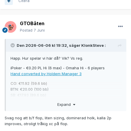
Citera
GTOBåten
Postad
7 Juni
Den 2026-06-06 kl 19:32, säger
KlonkSteve
:
Happ. Hur spelar vi här då? Vik? Vs reg.
iPoker - €0.20 PL Hi (6 max) - Omaha Hi - 6 players
Hand converted by Holdem Manager 3
CO: €11.92 (59.6 bb)
BTN: €20.00 (100 bb)
SB: €17.93 (89.6 bb)
Hero (BB): €24.49 (122.4 bb)
Expand
UTG: €27.70 (138.5 bb)
MP: €24.08 (120.4 bb)
Svag nog att b/f flop, liten sizing, dominerad holk, kalla 2p
improves, otroligt tråkig xc på flop.
SB posts €0.10, Hero posts BB €0.20