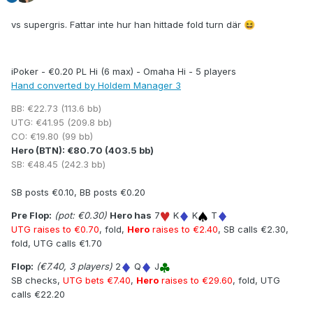
vs supergris. Fattar inte hur han hittade fold turn där
😆
iPoker - €0.20 PL Hi (6 max) - Omaha Hi - 5 players
Hand converted by Holdem Manager 3
BB: €22.73 (113.6 bb)
UTG: €41.95 (209.8 bb)
CO: €19.80 (99 bb)
Hero (BTN): €80.70 (403.5 bb)
SB: €48.45 (242.3 bb)
SB posts €0.10, BB posts €0.20
Pre Flop:
(pot: €0.30)
Hero has
7
K
K
T
UTG raises to €0.70
, fold,
Hero
raises to €2.40
, SB calls €2.30,
fold, UTG calls €1.70
Flop:
(€7.40, 3 players)
2
Q
J
SB checks,
UTG bets €7.40
,
Hero
raises to €29.60
, fold, UTG
calls €22.20