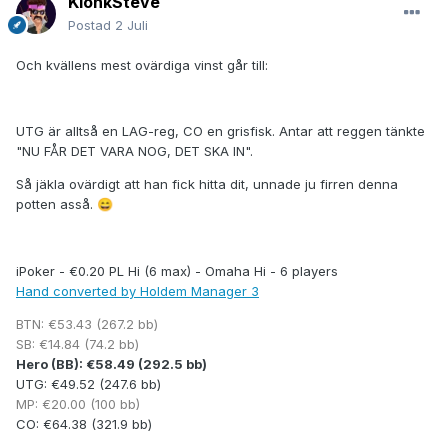
KlonkSteve
Postad
2 Juli
Och kvällens mest ovärdiga vinst går till:
UTG är alltså en LAG-reg, CO en grisfisk. Antar att reggen tänkte
"NU FÅR DET VARA NOG, DET SKA IN".
Så jäkla ovärdigt att han fick hitta dit, unnade ju firren denna
potten asså.
😄
iPoker - €0.20 PL Hi (6 max) - Omaha Hi - 6 players
Hand converted by Holdem Manager 3
BTN: €53.43 (267.2 bb)
SB: €14.84 (74.2 bb)
Hero (BB): €58.49 (292.5 bb)
UTG: €49.52 (247.6 bb)
MP: €20.00 (100 bb)
CO: €64.38 (321.9 bb)