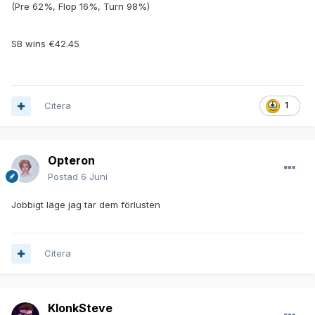
(Pre 62%, Flop 16%, Turn 98%)
SB wins €42.45
Citera
1
Opteron
Postad
6 Juni
Jobbigt läge jag tar dem förlusten
Citera
KlonkSteve