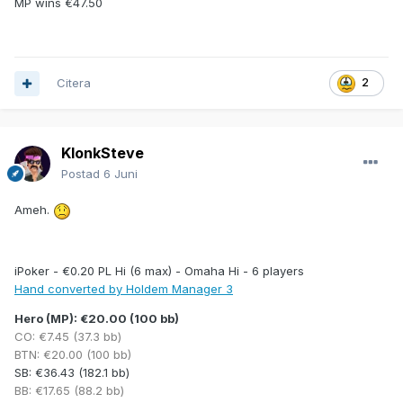
MP wins €47.50
CO shows 7
2
A
K
:
(Full House, Twos full of Aces)
Main Pot: [€60.30]: (
Pre 19%
,
Flop 5%
,
Turn 3%
)
Side Pot: [€34.92]: (
Pre 26%
,
Flop 5%
,
Turn 3%
)
Citera
2
Hero wins €93.22
KlonkSteve
Postad
6 Juni
Ameh.
iPoker - €0.20 PL Hi (6 max) - Omaha Hi - 6 players
Hand converted by Holdem Manager 3
Hero (MP): €20.00 (100 bb)
CO: €7.45 (37.3 bb)
BTN: €20.00 (100 bb)
SB: €36.43 (182.1 bb)
BB: €17.65 (88.2 bb)