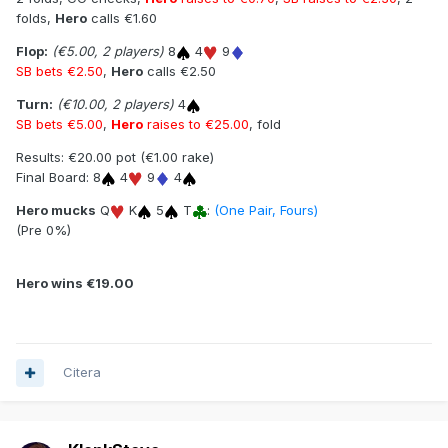
folds,
Hero
calls €1.60
Flop:
(€5.00, 2 players)
8
4
9
SB bets €2.50
,
Hero
calls €2.50
Turn:
(€10.00, 2 players)
4
SB bets €5.00
,
Hero
raises to €25.00
, fold
Results: €20.00 pot (€1.00 rake)
Final Board: 8
4
9
4
Hero mucks
Q
K
5
T
:
(One Pair, Fours)
(Pre 0%)
Hero wins €19.00
Citera