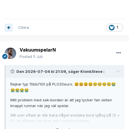
Citera
1
VakuumspelarN
Postad
5 Juli
Den 2026-07-04 kl 21:06, säger
KlonkSteve
:
Rejkar typ 15bb/100 på PLO20euro.
😃
😃
😃
😃
🥹
🥹
🥹
🥹
😭
😭
😭
😭
😭
Mitt problem med sek-borden är att jag tycker fan skiten
knappt runnar när jag väl spelar.
Allt som oftast är där bara något enstaka bord igång på /2 +
/5, de gånger jag kikar den svenska lobbyn.