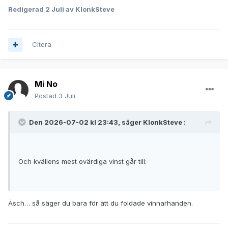
Redigerad
2 Juli
av KlonkSteve
Citera
Mi No
Postad
3 Juli
Den 2026-07-02 kl 23:43, säger
KlonkSteve
:
Och kvällens mest ovärdiga vinst går till:
Äsch… så säger du bara för att du foldade vinnarhanden.