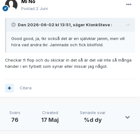
Mi No
Postad
2 Juni
Den 2026-06-02 kl 13:51, säger
KlonkSteve
:
Good good, ja, tkr också det är en självklar jamm, men vill
höra vad andra tkr. Jammade och fick blixtfold.
Checkar fi flop och du skickar in det så är det väl inte så många
händer i en fyrbett som synar eller missar jag något.
Citera
Svars
Created
Senaste svar
76
17 Maj
%d dy