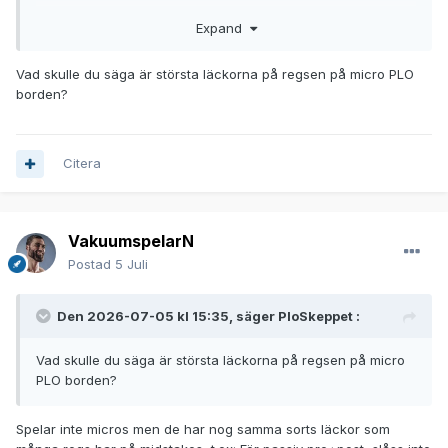
Expand
15bb/100 är också det jag rakear på /2€ plo5
. Vi
Vad skulle du säga är största läckorna på regsen på micro PLO
behöver en tyst minut för svenskar utan rakeback
borden?
Citera
VakuumspelarN
Postad
5 Juli
Iaf önskar jag dig lycka till vid borden! Hoppas o få se stora
Den 2026-07-05 kl 15:35, säger
PloSkeppet
:
upswing grafer och djupstackat plo här i framtiden
Vad skulle du säga är största läckorna på regsen på micro
PLO borden?
Spelar inte micros men de har nog samma sorts läckor som