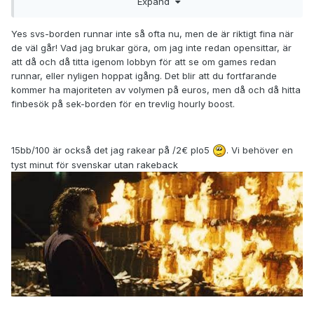
Expand
Men fair argument, rejken är ju en stor del av ens WR, så
man ska ju försöka jaga bra spots.
Yes svs-borden runnar inte så ofta nu, men de är riktigt fina när
PLO20euro har dock riktigt fint värde så länge man sköter
de väl går! Vad jag brukar göra, om jag inte redan opensittar, är
sig gällande table selection och tidpunkt för när man spelar.
att då och då titta igenom lobbyn för att se om games redan
Tycker jag ofta kan ha 2-3 riktigt bra firrar per bord(iaf när
runnar, eller nyligen hoppat igång. Det blir att du fortfarande
det är som bäst, vilket känns förhållandevis oftandå).
kommer ha majoriteten av volymen på euros, men då och då hitta
finbesök på sek-borden för en trevlig hourly boost.
När jag väl fått in lite volym ska det bli intressant att se
vilken wr som är sustainable, men tror jag ska kunna lyckas
hålla netto 10bb/100 iaf.
15bb/100 är också det jag rakear på /2€ plo5
. Vi behöver en
tyst minut för svenskar utan rakeback