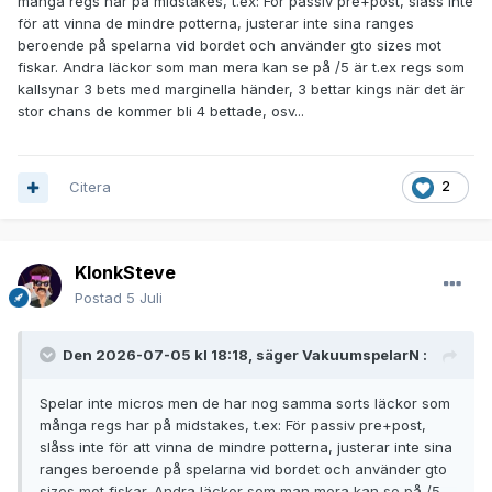
många regs har på midstakes, t.ex: För passiv pre+post, slåss inte
för att vinna de mindre potterna, justerar inte sina ranges
beroende på spelarna vid bordet och använder gto sizes mot
fiskar. Andra läckor som man mera kan se på /5 är t.ex regs som
kallsynar 3 bets med marginella händer, 3 bettar kings när det är
stor chans de kommer bli 4 bettade, osv...
Citera
2
KlonkSteve
Postad
5 Juli
Den 2026-07-05 kl 18:18, säger
VakuumspelarN
:
Spelar inte micros men de har nog samma sorts läckor som
många regs har på midstakes, t.ex: För passiv pre+post,
slåss inte för att vinna de mindre potterna, justerar inte sina
ranges beroende på spelarna vid bordet och använder gto
sizes mot fiskar. Andra läckor som man mera kan se på /5