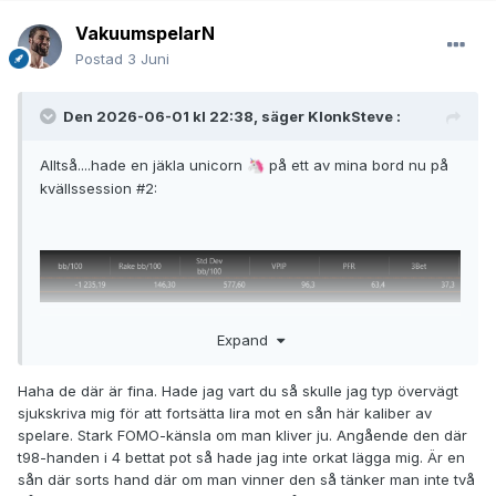
VakuumspelarN
Postad
3 Juni
Den 2026-06-01 kl 22:38, säger
KlonkSteve
:
Alltså....hade en jäkla unicorn
på ett av mina bord nu på
🦄
kvällssession #2:
Expand
Haha de där är fina. Hade jag vart du så skulle jag typ övervägt
sjukskriva mig för att fortsätta lira mot en sån här kaliber av
spelare. Stark FOMO-känsla om man kliver ju. Angående den där
t98-handen i 4 bettat pot så hade jag inte orkat lägga mig. Är en
sån där sorts hand där om man vinner den så tänker man inte två