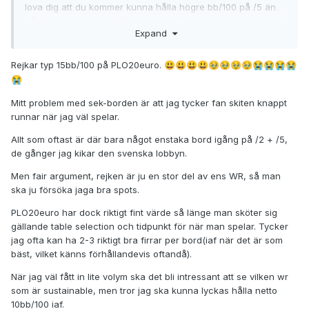
lova dig att du kommer kunna hålla högre bb/100 på /5 än
på den lägre staken på eurosidan. Även om du skulle bli
Expand
syndare, och gå in som shortstack på /5, så hade det
fortfarande printat mera än att fullstacka på en stake där
raken är förskräckligt hög.
Rejkar typ 15bb/100 på PLO20euro.
😃
😃
😃
😃
🥹
🥹
🥹
🥹
😭
😭
😭
😭
😭
Mitt problem med sek-borden är att jag tycker fan skiten knappt
runnar när jag väl spelar.
Allt som oftast är där bara något enstaka bord igång på /2 + /5,
de gånger jag kikar den svenska lobbyn.
Men fair argument, rejken är ju en stor del av ens WR, så man
ska ju försöka jaga bra spots.
PLO20euro har dock riktigt fint värde så länge man sköter sig
gällande table selection och tidpunkt för när man spelar. Tycker
jag ofta kan ha 2-3 riktigt bra firrar per bord(iaf när det är som
bäst, vilket känns förhållandevis oftandå).
När jag väl fått in lite volym ska det bli intressant att se vilken wr
som är sustainable, men tror jag ska kunna lyckas hålla netto
10bb/100 iaf.