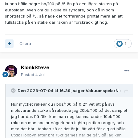
kunna hålla högre bb/100 på /5 än på den lägre staken på
eurosidan. Även om du skulle bli syndare, och gå in som
shortstack på /5, så hade det fortfarande printat mera än att
fullstacka på en stake där raken är förskräckligt hög.
Citera
1
KlonkSteve
Postad
4 Juli
Den 2026-07-04 kl 16:39, säger
VakuumspelarN
:
Hur mycket rakear du i bbs/100 på 0,2? Vet att på svs
motsvarande stake så rakeade jag 20bb/100 på det samplet
jag har där. På /5kr kan man nog komma under 10bb/100
rake om man spelar någorlunda tighta preflop ranger, och
med det här i tanken så är det är ju lätt värt för dig att hålla
utkik i lobbyn efter bra /5kr games när de går, då jag kan