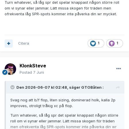
Turn whatever, så låg spr det spelar knappast någon större roll
Pre Flop:
(pot: €0.30)
Hero has
8
Q
7
T
om vi synar eller jammar. Lätt missa skogen för träden men
3 folds,
BTN raises to €0.70
, fold,
Hero
raises to €2.20
, BTN
ofrekventa låg SPR-spots kommer inte påverka din wr mycket.
calls €1.50
Flop:
(€4.50, 2 players)
T
6
K
Hero
checks,
BTN bets €2.25
,
Hero
calls €2.25
Turn:
(€9.00, 2 players)
8
Citera
1
1
Hero
checks,
BTN bets €9.00
,
Hero
?????
KlonkSteve
Postad
7 Juni
Den 2026-06-07 kl 02:48, säger
GTOBåten
:
Svag nog att b/f flop, liten sizing, dominerad holk, kalla 2p
improves, otroligt tråkig xc på flop.
Turn whatever, så låg spr det spelar knappast någon större
roll om vi synar eller jammar. Lätt missa skogen för träden
men ofrekventa låg SPR-spots kommer inte påverka din wr