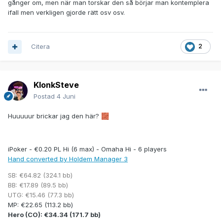
gånger om, men när man torskar den så börjar man kontemplera
ifall men verkligen gjorde rätt osv osv.
Citera
2
KlonkSteve
Tyvärr har man ju kneg imorgon, så kan ju inte sitta hela
Postad
4 Juni
natten och veva med han, men en balja fick jag iaf plocka:
Huuuuur brickar jag den här?
🧱
iPoker - €0.20 PL Hi (6 max) - Omaha Hi - 6 players
Hand converted by Holdem Manager 3
iPoker - €0.20 PL Hi (6 max) - Omaha Hi - 6 players
Hand converted by Holdem Manager 3
Hero (BTN): €37.46 (187.3 bb)
SB: €264.39 (1321.9 bb)
SB: €64.82 (324.1 bb)
BB: €64.82 (324.1 bb)
BB: €17.89 (89.5 bb)
UTG: €25.35 (126.8 bb)
UTG: €15.46 (77.3 bb)
MP: €20.00 (100 bb)
MP: €22.65 (113.2 bb)
CO: €148.78 (743.9 bb)
Hero (CO): €34.34 (171.7 bb)