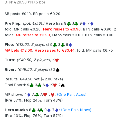
BTN: €29.50 (147.5 bb)
SB posts €0.10, BB posts €0.20
Pre Flop:
(pot: €0.30)
Hero has
A
T
A
7
SB posts €0.10, BB posts €0.20
fold, MP calls €0.20, CO calls €0.20,
Hero
raises to €1.10
, 2
Pre Flop:
(pot: €0.30)
Hero has
8
J
9
7
folds, MP calls €0.90, CO calls €0.90
fold, MP calls €0.20,
Hero
raises to €0.90
, BTN calls €0.90, 2
Flop:
(€3.60, 3 players)
2
2
A
folds,
MP raises to €3.90
,
Hero
calls €3.00, BTN calls €3.00
MP bets €3.60
, CO calls €3.60,
Hero
calls €3.60
Flop:
(€12.00, 3 players)
9
3
6
Turn:
(€14.40, 3 players)
9
MP bets €12.00
,
Hero
raises to €30.44
, fold, MP calls €6.75
MP bets €14.40
, CO calls €14.40,
Hero
calls €14.40
Turn:
(€49.50, 2 players)
K
River:
(€57.60, 3 players)
8
River:
(€49.50, 2 players)
2
MP bets €0.90
,
CO raises to €23.60
,
Hero
calls €18.36
Results: €49.50 pot (€2.00 rake)
Results: €95.22 pot (€2.00 rake)
Final Board: 9
3
6
K
2
Final Board: 2
2
A
9
8
MP shows 4
A
A
J
:
(One Pair, Aces)
Hero shows
A
T
A
7
:
(Full House, Aces full of
(Pre 57%, Flop 24%, Turn 43%)
Twos)
Main Pot: [€60.30]: (
Pre 48%
,
Flop 94%
,
Turn 97%
)
Hero mucks
8
J
9
7
:
(One Pair, Nines)
Side Pot: [€34.92]: (
Pre 74%
,
Flop 95%
,
Turn 97%
)
(Pre 43%, Flop 76%, Turn 57%)
MP shows 3
Q
7
6
:
(Flush, Ace High)
Main Pot: [€60.30]: (
Pre 33%
,
Flop 0%
, Turn 0%)