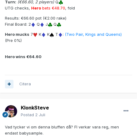
Turn:
(€66.60, 2 players)
Q
UTG checks,
Hero
bets €48.70
, fold
Results: €66.60 pot (€2.00 rake)
Final Board: 2
Q
J
Q
Hero mucks
7
K
K
T
:
(Two Pair, Kings and Queens)
(Pre 0%)
Hero wins €64.60
Citera
KlonkSteve
Postad
2 Juli
Vad tycker vi om denna bluffen då? FI verkar vara reg, men
endast babysample.