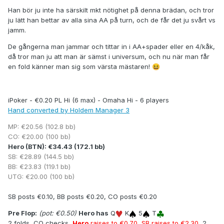
Han bör ju inte ha särskilt mkt nötighet på denna brädan, och tror
ju lätt han bettar av alla sina AA på turn, och de får det ju svårt vs
jamm.
De gångerna man jammar och tittar in i AA+spader eller en 4/kåk,
då tror man ju att man är sämst i universum, och nu när man får
en fold känner man sig som värsta mästaren!
😆
iPoker - €0.20 PL Hi (6 max) - Omaha Hi - 6 players
Hand converted by Holdem Manager 3
MP: €20.56 (102.8 bb)
CO: €20.00 (100 bb)
Hero (BTN): €34.43 (172.1 bb)
SB: €28.89 (144.5 bb)
BB: €23.83 (119.1 bb)
UTG: €20.00 (100 bb)
SB posts €0.10, BB posts €0.20, CO posts €0.20
Pre Flop:
(pot: €0.50)
Hero has
Q
K
5
T
2 folds, CO checks,
Hero
raises to €0.70
,
SB raises to €2.30
, 2