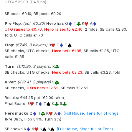
UTG: €22.89 (114.5 bb)
SB posts €0.10, BB posts €0.20
Pre Flop:
(pot: €0.30)
Hero has
Q
T
K
A
UTG raises to €0.70
,
Hero
raises to €2.40
, 2 folds, SB calls €2.30,
fold, UTG calls €1.70
Flop:
(€7.40, 3 players)
8
T
T
SB checks, UTG checks,
Hero
bets €1.85
, SB calls €1.85, UTG
calls €1.85
Turn:
(€12.95, 3 players)
K
SB checks, UTG checks,
Hero
bets €3.23
, SB calls €3.23, fold
River:
(€19.41, 2 players)
5
SB checks,
Hero
bets €12.52
, SB calls €12.52
Results: €44.45 pot (€2.00 rake)
Final Board: 8
T
T
K
5
Hero mucks
Q
T
K
A
:
(Full House, Tens full of Kings)
(Pre 38%, Flop 84%, Turn 3%)
SB shows K
6
K
6
:
(Full House, Kings full of Tens)